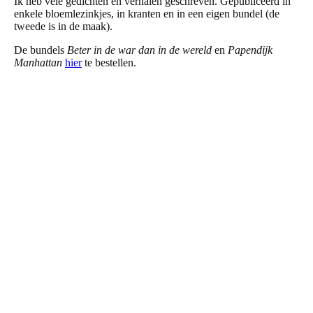
Ik heb vele gedichten en verhalen geschreven. Gepubliceerd in
enkele bloemlezinkjes, in kranten en in een eigen bundel (de
tweede is in de maak).
De bundels
Beter in de war dan in de wereld
en
Papendijk
Manhattan
hier
te bestellen.